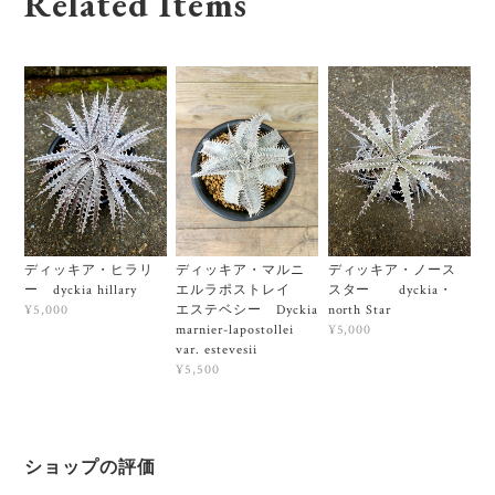
Related Items
ディッキア・ヒラリ
ディッキア・マルニ
ディッキア・ノース
ー dyckia hillary
エルラポストレイ
スター dyckia・
エステベシー Dyckia
north Star
¥5,000
marnier-lapostollei
¥5,000
var. estevesii
¥5,500
ショップの評価