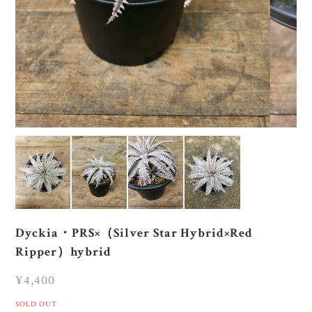
Dyckia・PRS×（Silver Star Hybrid×Red
Ripper）hybrid
¥4,400
SOLD OUT