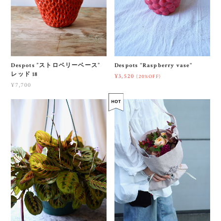
Despots ”ストロベリーベース”
Despots "Raspberry vase"
レッド 18
¥3,520
(20%OFF)
¥7,700