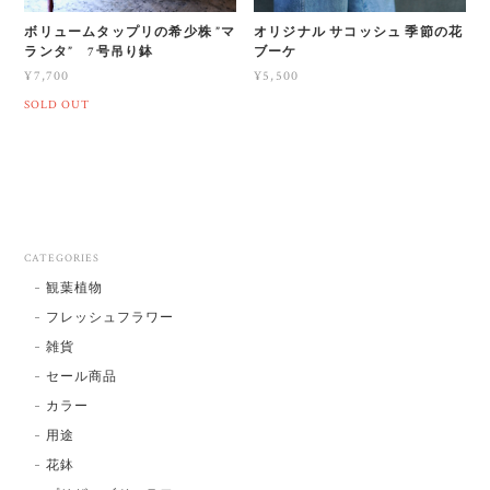
ボリュームタップリの希少株 ”マ
オリジナル サコッシュ 季節の花
ランタ” 7号吊り鉢
ブーケ
¥7,700
¥5,500
SOLD OUT
CATEGORIES
観葉植物
フレッシュフラワー
雑貨
セール商品
カラー
用途
花鉢