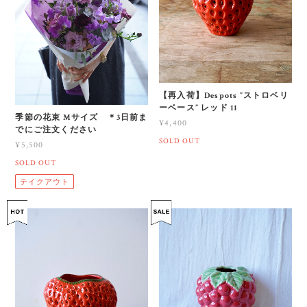
【再入荷】Despots ”ストロベリ
ーベース” レッド 11
季節の花束 Mサイズ ＊3日前ま
¥4,400
でにご注文ください
SOLD OUT
¥5,500
SOLD OUT
テイクアウト