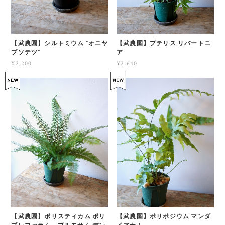
【武農園】シルトミウム ”オニヤ
【武農園】プテリス リバートニ
ブソテツ”
ア
¥2,200
¥2,640