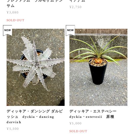
【武農園】ポリスティカム ポリ
【武農園】ポリポジウム マンダ
ブレファラム プルモサム デン
イアナム
サム
¥2,750
¥3,080
SOLD OUT
ディッキア・ダンシング ダルビ
ディッキア・エステべシー
ッシュ dyckia・dancing
dyckia・estevesii 原種