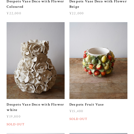
Despots Vase Deco with Flower
Despots Vase Deco with Flower
Coloured
Beige
¥22,000
¥22,000
Despots Vase Deco with Flower
Despots Fruit Vase
white
¥15,400
¥19,800
SOLD OUT