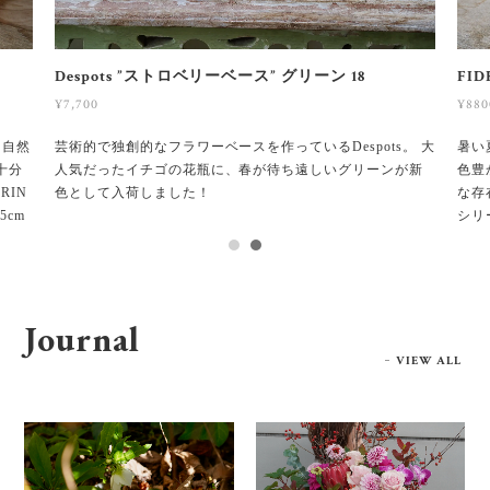
FIDRIO VASE TURIN SMALL "PETAL"
De
¥8800
¥7,7
。 大
暑い夏にぴったりのFIDRIO新色の"PETAL"登場です！自然
芸術
が新
色豊かで、涼しげなPETALは窓辺にかざりるだけでも十分
人気
な存在感。 デザインは、安定感がポイントのVASE TURIN
色と
シリーズから、ご自宅のテーブル等で飾りやすい高さ15cm
のSMALLサイズです。
Journal
VIEW ALL