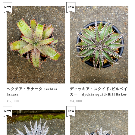
dervish
¥5,000
¥5,500
SOLD OUT
ヘクチア・ラナータ hechtia
ディッキア・スクイド×ビルベイ
lanata
カー dyckia squid×Bill Baker
¥5,000
¥4,000