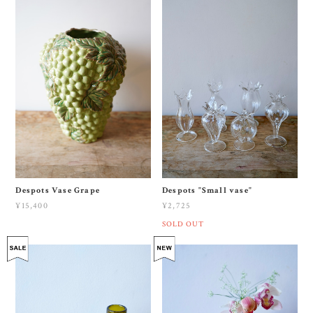
SOLD OUT
Despots Vase Grape
Despots "Small vase"
¥15,400
¥2,725
SOLD OUT