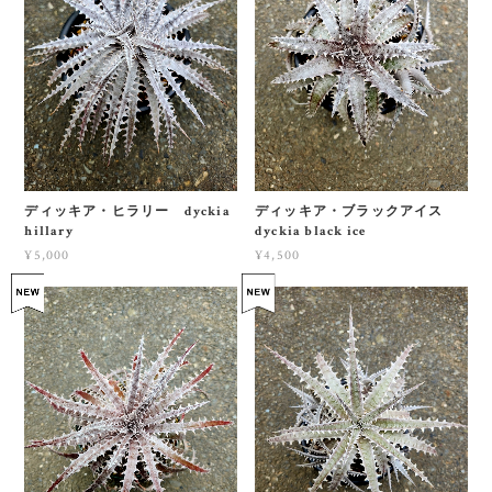
ディッキア・ヒラリー dyckia
ディッキア・ブラックアイス
hillary
dyckia black ice
¥5,000
¥4,500