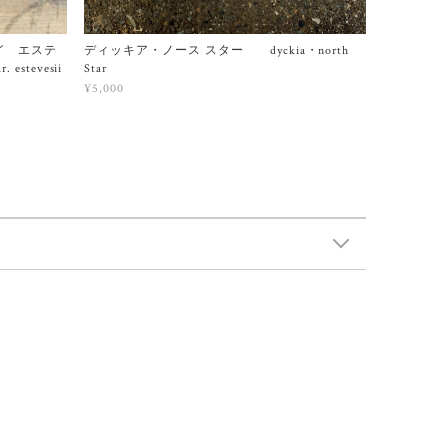
イ エステ
ディッキア・ノース スター dyckia・north
. estevesii
Star
¥5,000