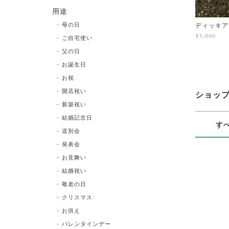
用途
母の日
ディッキア・ヒ
¥5,000
ご自宅使い
父の日
お誕生日
お祝
開店祝い
ショッ
新築祝い
結婚記念日
す
送別会
発表会
お見舞い
結婚祝い
敬老の日
クリスマス
お供え
バレンタインデー