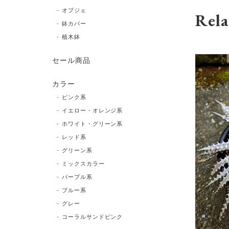
オブジェ
Rela
鉢カバー
植木鉢
セール商品
カラー
ピンク系
イエロー・オレンジ系
ホワイト・グリーン系
レッド系
グリーン系
ミックスカラー
パープル系
ブルー系
グレー
コーラルサンドピンク