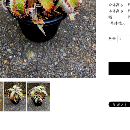
全体高さ 約
本体高さ 約
幅 約1
5号鉢植え
数量