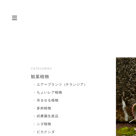
CATEGORIES
観葉植物
エアープランツ（チランジア）
ちょいレア植物
吊るせる植物
多肉植物
武農園生産品
シダ植物
ビカクシダ