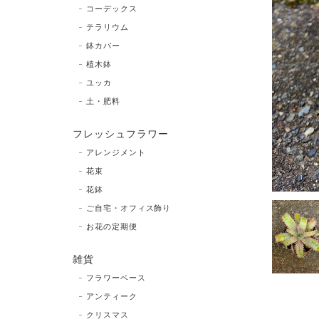
コーデックス
テラリウム
鉢カバー
植木鉢
ユッカ
土・肥料
フレッシュフラワー
アレンジメント
花束
花鉢
ご自宅・オフィス飾り
お花の定期便
雑貨
フラワーベース
アンティーク
クリスマス