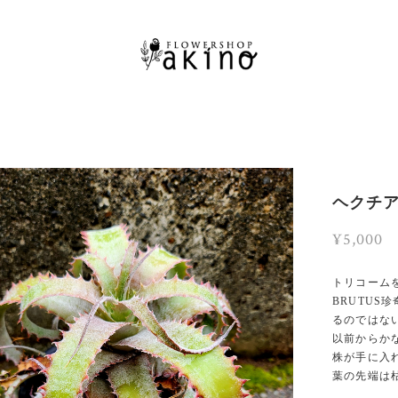
ヘクチア・
¥5,000
トリコーム
BRUTU
るのではな
以前からか
株が手に入
葉の先端は