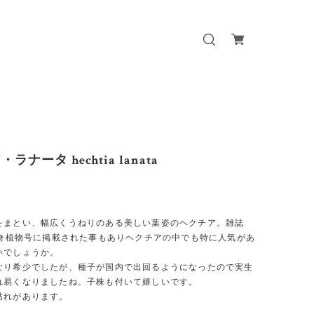
ラナータ hechtia lanata
をまとい、幅広くうねりのある美しい葉姿のヘクチア。雑誌
S珍奇植物号に掲載された事もありヘクチアの中でも特に人気があ
いでしょうか。
なり希少でしたが、種子が国内で出回るようになったので実生
れ易くなりましたね。子株も付いて嬉しいです。
枯れがあります。