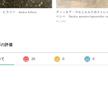
ラリー dyckia hillary
ディッキア・マルニエルラポストレ
ベシー Dyckia marnier-lapostollei var
¥5,500
プの評価
べて
20
0
0