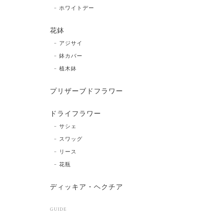
ホワイトデー
花鉢
アジサイ
鉢カバー
植木鉢
プリザーブドフラワー
ドライフラワー
サシェ
スワッグ
リース
花瓶
ディッキア・ヘクチア
GUIDE