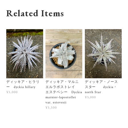
Related Items
ディッキア・ヒラリ
ディッキア・マルニ
ディッキア・ノース
ー dyckia hillary
エルラポストレイ
スター dyckia・
エステベシー Dyckia
north Star
¥5,000
marnier-lapostollei
¥5,000
var. estevesii
¥5,500