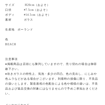
サイズ H20cm（およそ）
口径 ∅7.5cm（およそ）
ボディ ∅14.5cm（およそ）
素材 ガラス
生産地 ポーランド
色
BEACH
注意事項
●掲載商品は店頭にも陳列していますので、売り切れの場合は御容
赦下さい。
●吹きガラスの特性上、気泡・多少の凹凸、色の見出し、にじみや
色ムラなどがある場合がございます。到着時の損傷に限り、不良品
の扱いとします。製造過程の色配合による色や模様の違いは、不良
品および返品交換の対象にはなりませんので予めご承知おきくださ
い。
メッセージカード