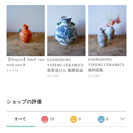
【Despots】Small vase
GUANGDONG
GUANGDONG
with ears B
YUFENG CERAMICS
YUFENG CERAMICS
徳利花瓶
壺型花びん 風聞花温
¥4,950
¥2,200
¥6,600
ショップの評価
すべて
20
0
0