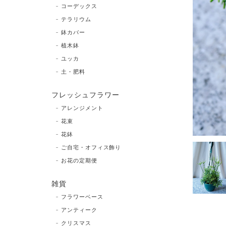
コーデックス
テラリウム
鉢カバー
植木鉢
ユッカ
土・肥料
フレッシュフラワー
アレンジメント
花束
花鉢
ご自宅・オフィス飾り
お花の定期便
雑貨
フラワーベース
アンティーク
クリスマス