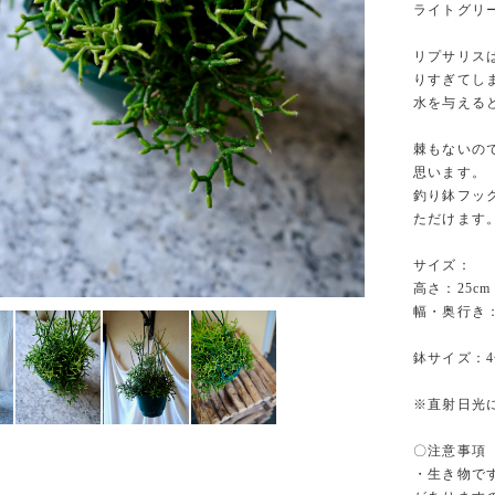
ライトグリ
リプサリス
りすぎてし
水を与える
棘もないの
思います。
釣り鉢フッ
ただけます
サイズ：
高さ：25c
幅・奥行き：
鉢サイズ：
※直射日光
〇注意事項
・生き物で