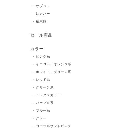
オブジェ
鉢カバー
植木鉢
セール商品
カラー
ピンク系
イエロー・オレンジ系
ホワイト・グリーン系
レッド系
グリーン系
ミックスカラー
パープル系
ブルー系
グレー
コーラルサンドピンク