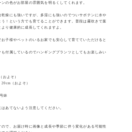
ーンの色がお部屋の雰囲気を明るくしてくれます。
は乾燥にも強いですが、多湿にも強いのでついサボテンに水や
まう！という方でも育てることができます。普段は霧吹きで葉
とより健康的に成長してくれますよ。
でお子様やペットのいるお家でも安心して育てていただけると
クも付属しているのでハンギングプランツとしてもお楽しみい
。
m（およそ）
20cm（およそ）
4号鉢
にはあてないよう注意してください。
すので、お届け時に画像と成長や季節に伴う変化がある可能性