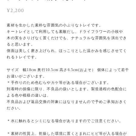
¥2,200
素材を生かした素朴な雰囲気の小ぶりなトレイです。
キートレイとして利用しても素敵だし、ドライフラワーの小枝や
木の実をさりげなく置くだけでも、ナチュラルな雰囲気を演出でき
ると思います。
側面は美しく磨き上げられ、ほっこりとした温かみを感じさせてく
れるトレイです。
サイズ 幅18cm 奥行10.5cm 高さ6.5cm(およそ） 個体によって若干
お違いがございます。
＊手作りのため色むらやカケ等がある場合がございます。
到着時の損傷に限り、不良品の扱いとします。製造過程の色配合に
よる色や模様の違いは、
不良品および返品交換の対象にはなりませんので予めご承知おきく
ださい。
＊水に触れるとシミになる場合がありますのでご注意ください。
＊素材の性質上、乾燥した環境に置くとまれにヒビ等が入る場合が