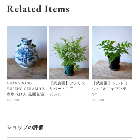
Related Items
【武農園】プテリス
【武農園】シルトミ
GUANGDONG
リバートニア
ウム ”オニヤブソテ
YUFENG CERAMICS
ツ”
壺型花びん 風聞花温
¥2,640
¥2,200
¥6,600
ショップの評価